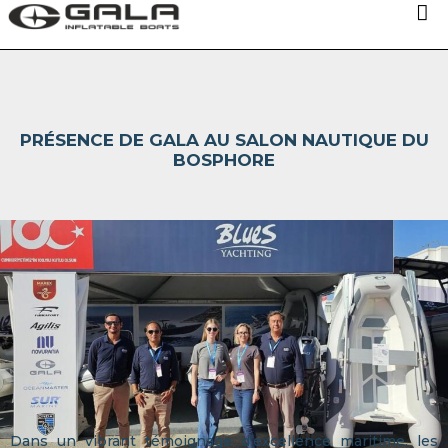
OUR MODELS
PRÉSENCE DE GALA AU SALON NAUTIQUE DU
TECHNOLOGIES
BOSPHORE
ABOUT US
NEWS
DISTRIBUTORS
CONTACTS
Dans un vibrant témoignage d’excellence maritime, les