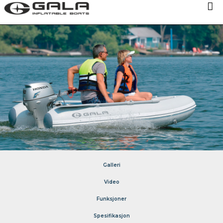
MODELLER
TEKNOLOGI
OM OS
NYHETER
FOHANDLERE
KONTAKT OS
Galleri
Video
Funksjoner
Spesifikasjon