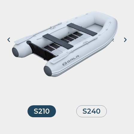
S210
S240